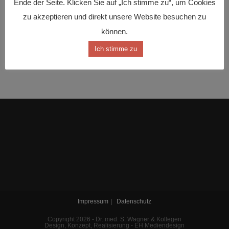
Ende der Seite. Klicken Sie auf „Ich stimme zu“, um Cookies
Urlaub
zu akzeptieren und direkt unsere Website besuchen zu
können.
Ich stimme zu
Neueste Kommentare
Impressum
Datenschutz
Copyright 2026 - Dr. med. S. Wagner & Kollegen
Design, Konzept, Realisierung - EH Mediendesign